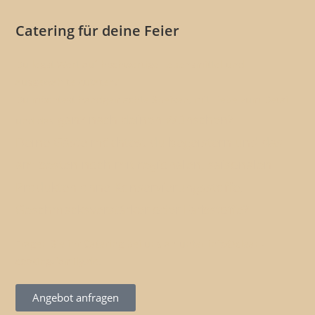
Catering für deine Feier
Du legst Wert auf hochwertige Lebensmittel und
ausgewählte Zutaten?
Du möchtest handgemachte Speisen, mit Liebe zum Detail
ganz nach deinen Wünschen?
und das
Deine Gäste möchtest du begeistern und das
am besten noch mit regionalen, saisonalen
Produkten ohne Konservierungsstoffe,
Geschmacksverstärker oder Farbstoffe?
Fragen Sie ihr Catering bei uns an unter info@clean-
cooking-family.de.
Angebot anfragen